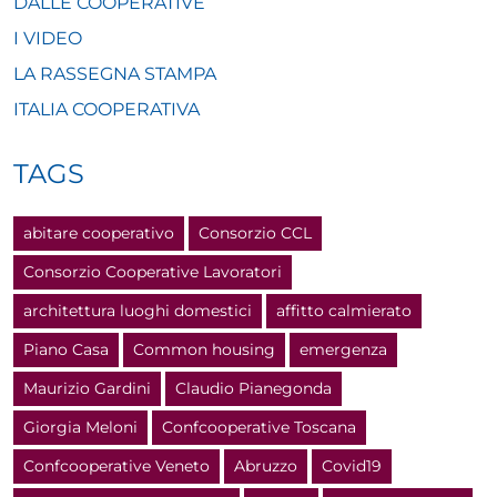
DALLE COOPERATIVE
I VIDEO
LA RASSEGNA STAMPA
ITALIA COOPERATIVA
TAGS
abitare cooperativo
Consorzio CCL
Consorzio Cooperative Lavoratori
architettura luoghi domestici
affitto calmierato
Piano Casa
Common housing
emergenza
Maurizio Gardini
Claudio Pianegonda
Giorgia Meloni
Confcooperative Toscana
Confcooperative Veneto
Abruzzo
Covid19