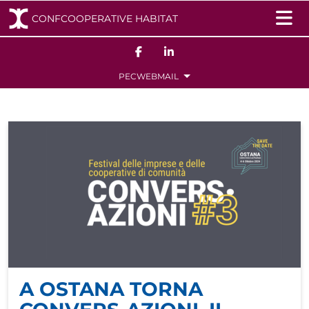
CONFCOOPERATIVE HABITAT
Navigazione principale
Salta al contenuto
PEC
WEBMAIL
A OSTANA TORNA