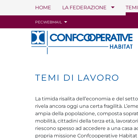
HOME
LA FEDERAZIONE
TEMI
Navigazione principale
Salta al contenuto
PEC
WEBMAIL
TEMI DI LAVORO
La timida risalita dell’economia e del settor
rivela ancora oggi una certa fragilità. L’e
ampia della popolazione, composta soprattu
mobilità, cittadini della terza età, lavorato
riescono spesso ad accedere a una casa ad
propria missione Confcooperative Habitat h