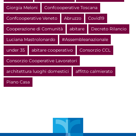
Giorgia Meloni
Confcooperative Toscana
Confcooperative Veneto
Abruzzo
Covid19
Cooperazione di Comunità
abitare
Decreto Rilancio
Luciana Mastrolonardo
#Assembleanazionale
under 35
abitare cooperativo
Consorzio CCL
Consorzio Cooperative Lavoratori
architettura luoghi domestici
affitto calmierato
Piano Casa