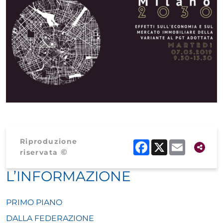
Riproduzione
Facebook
X
Email
©
riservata
L’INFORMAZIONE
PRIMO PIANO
DALLA FEDERAZIONE