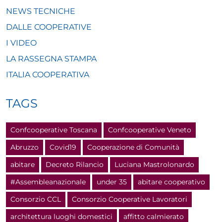
NEWS TECNICHE
DALLE COOPERATIVE
I VIDEO
LA RASSEGNA STAMPA
ITALIA COOPERATIVA
TAGS
Confcooperative Toscana
Confcooperative Veneto
Abruzzo
Covid19
Cooperazione di Comunità
abitare
Decreto Rilancio
Luciana Mastrolonardo
#Assembleanazionale
under 35
abitare cooperativo
Consorzio CCL
Consorzio Cooperative Lavoratori
architettura luoghi domestici
affitto calmierato