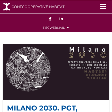
CONFCOOPERATIVE HABITAT
Navigazione principale
Salta al contenuto
PEC
WEBMAIL
MILANO 2030. PGT,