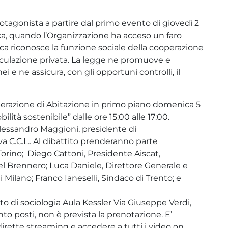
rotagonista a partire dal primo evento di giovedì 2
ca, quando l’Organizzazione ha acceso un faro
ica riconosce la funzione sociale della cooperazione
peculazione privata. La legge ne promuove e
i e ne assicura, con gli opportuni controlli, il
operazione di Abitazione in primo piano domenica 5
lità sostenibile” dalle ore 15:00 alle 17:00.
lessandro Maggioni, presidente di
a C.C.L.. Al dibattito prenderanno parte
orino; Diego Cattoni, Presidente Aiscat,
l Brennero; Luca Daniele, Direttore Generale e
 Milano; Franco Ianeselli, Sindaco di Trento; e
nto di sociologia Aula Kessler Via Giuseppe Verdi,
nto posti, non è prevista la prenotazione. E’
 dirette streaming e accedere a tutti i video on