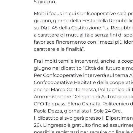
5 giugno.
Molti i focus in cui Confcooperative sarà p
giugno, giorno della Festa della Repubbli
sull’Art. 45 della Costituzione “La Repubbl
a carattere di mutualità e senza fini di s
favorisce l’incremento con i mezzi più idone
carattere e le finalità”.
Fra i molti temi e interventi, anche la co
giugno nel dibattito “Città del futuro e mobi
Per Confcooperative interverrà sul tema A
Confcooperative Habitat e della cooperativ
anche: Marco Cantamessa, Politecnico di T
Amministratore Delegato di Autostrada de
CFO Telepass; Elena Granata, Politecnico di
Paola Dezza, giornalista Il Sole 24 Ore.
Il dibattito si svolgerà presso il Dipartime
26). L’ingresso è gratuito fino ad esaurime
possibile registrarsi per seguire on line le