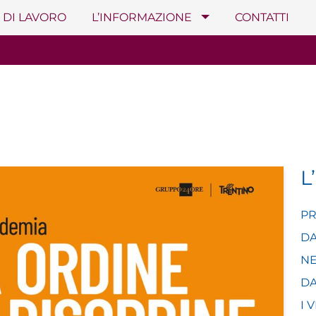
 DI LAVORO
L’INFORMAZIONE
CONTATTI
L
PR
DA
NE
DA
I 