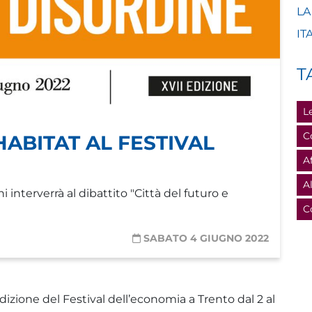
LA
IT
T
L
C
ABITAT AL FESTIVAL
A
A
nterverrà al dibattito "Città del futuro e
C
SABATO 4 GIUGNO 2022
izione del Festival dell’economia a Trento dal 2 al