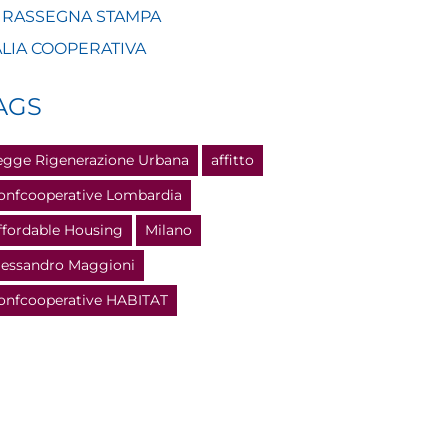
 RASSEGNA STAMPA
ALIA COOPERATIVA
AGS
egge Rigenerazione Urbana
affitto
onfcooperative Lombardia
ffordable Housing
Milano
lessandro Maggioni
onfcooperative HABITAT